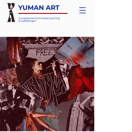
Jungiaanse
intimiteitscoaching
& opleidingen