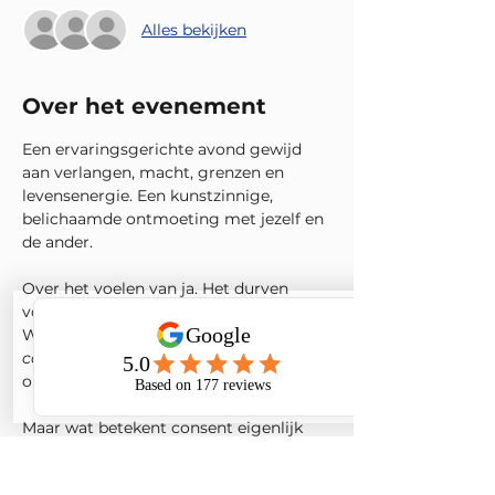
Alles bekijken
Over het evenement
Een ervaringsgerichte avond gewijd 
aan verlangen, macht, grenzen en 
levensenergie. Een kunstzinnige, 
belichaamde ontmoeting met jezelf en 
de ander.
Over het voelen van ja. Het durven 
voelen van nee. En alles daartussenin.
We leven in een tijd waarin termen als 
consent
, 
grenzen
 en 
veiligheid
 overal 
opduiken.
Maar wat betekent consent eigenlijk 
echt ? Niet theoretisch, maar fysiek? 
Kun je aanvoelen wanneer je ja oprecht 