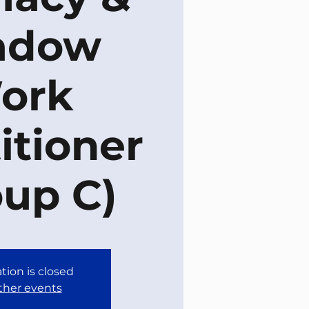
adow
ork
itioner
oup C)
tion is closed
ther events