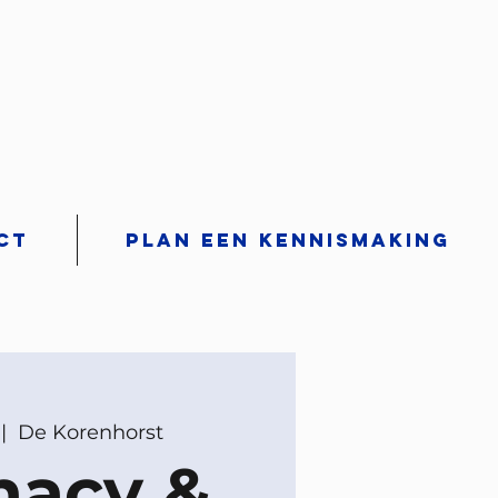
ct
Plan een kennismaking
 |  
De Korenhorst
macy &