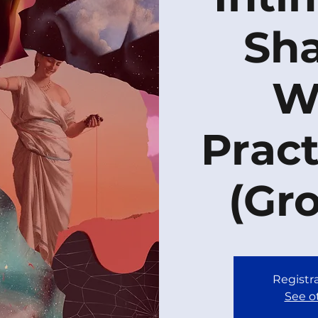
Sh
W
Pract
(Gr
Registra
See o