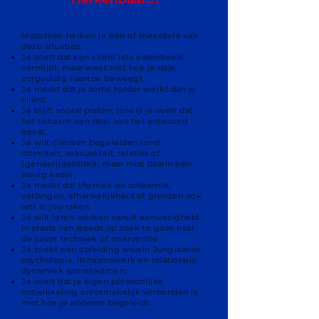
Voor professionals
Misschien herken je één of meerdere van
deze situaties:
Je voelt dat een cliënt iets essentieels
vermijdt, maar weet niet hoe je daar
zorgvuldig naartoe beweegt.
Je merkt dat je soms harder werkt dan je
cliënt.
Je blijft vooral praten, terwijl je voelt dat
het lichaam een deel van het antwoord
bevat.
Je wilt cliënten begeleiden rond
intimiteit, seksualiteit, relaties of
(gender)identiteit, maar mist daarin een
stevig kader.
Je merkt dat thema's als schaamte,
verlangen, afhankelijkheid of grenzen ook
iets in jou raken.
Je wilt leren werken vanuit aanwezigheid,
in plaats van steeds op zoek te gaan naar
de juiste techniek of interventie.
Je zoekt een opleiding waarin Jungiaanse
psychologie, lichaamswerk en relationele
dynamiek samenkomen.
Je voelt dat je eigen persoonlijke
ontwikkeling onlosmakelijk verbonden is
met hoe je anderen begeleidt.