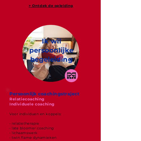
> Ontdek de opleiding
Ik wil
persoonlijke
begeleiding
Persoonlijk coachingstraject
Relatiecoaching
Individuele coaching
Voor individuen en koppels:
• relatietherapie
• late bloomer coaching
• lichaamswerk
• twin flame dynamieken​