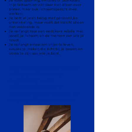
Je voelt spanning, emoties of blokkades
in je lichaam en wilt daar niet alleen over
praten, maar ook lichaamsgericht mee
werken.
Je bent al jaren bezig met persoonlijke
ontwikkeling, maar voelt dat inzicht alleen
niet voldoende is.
Je verlangt naar een eerlijkere relatie met
jezelf, je lichaam en de mensen van wie je
houdt.
Je verlangt ernaar om vrijer te leven,
keuzes te maken die écht bij je passen en
trouw te zijn aan wie je bent.
Of je nu professional bent of
zelf op zoek bent naar
begeleiding: echte
verandering ontstaat
wanneer inzicht, lichaam en
ervaring elkaar ontmoeten.