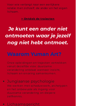
Voor wie verlangt naar een eerlijkere
relatie met zichzelf, de ander en het eigen
lichaam.
> Ontdek de trajecten
Je kunt een ander niet
ontmoeten waar je jezelf
nog niet hebt ontmoet.
Waarom Yuman Art?
Onze opleidingen en trajecten vertrekken
vanuit dezelfde visie: duurzame
verandering ontstaat wanneer inzicht,
lichaam en ervaring samenkomen.
Jungiaanse psychologie
We werken met schaduwwerk, archetypen
en het onbewuste als ingang voor
duurzame verandering en diepere
zelfkennis.
Lichaamsgericht