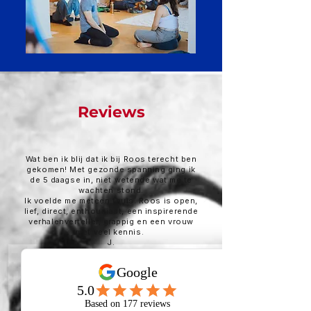
Reviews
Wat ben ik blij dat ik bij Roos terecht ben
gekomen! Met gezonde spanning ging ik
de 5 daagse in, niet wetende wat me te
wachten stond.
Ik voelde me meteen thuis. Roos is open,
lief, direct, enthousiast, een inspirerende
verhalenverteller, grappig en een vrouw
met veel kennis.
​J.
Een geweldige week gehad in de
Korenhorst. Rosemarijn is een
powervrouw die je precies dat geeft wat je
nodig hebt om zelf terug in je eigen kracht