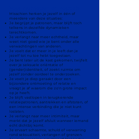
Voor individuen en koppels
Misschien herken je jezelf in één of
meerdere van deze situaties:
Je begrijpt je patronen, maar blijft toch
telkens in dezelfde dynamieken
terechtkomen.
Je verlangt naar meer echtheid, maar
weet niet goed wie je bent onder alle
verwachtingen van anderen.
Je voelt dat er meer in je leeft dan je
jezelf tot nu toe hebt toegestaan.
Je bent later uit de kast gekomen, twijfelt
over je seksuele oriëntatie of
(gender)identiteit, of zoekt ruimte om
jezelf zonder oordeel te onderzoeken.
Je voelt je diep geraakt door een
bijzondere ontmoeting of relatie en
vraagt je af waarom die zo'n grote impact
op je heeft.
Je blijft vastlopen in terugkerende
relatiepatronen, aantrekken en afstoten, of
een intense verbinding die je niet kunt
loslaten.
Je verlangt naar meer intimiteit, maar
merkt dat je jezelf afsluit wanneer iemand
echt dichtbij komt.
Je ervaart schaamte, schuld of verwarring
rond seksualiteit, verlangen of grenzen.