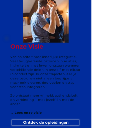
Onze Visie
Van polariteit naar innerlijke integratie.
Veel terugkerende patronen in relaties,
intimiteit en het leven ontstaan wanneer
verschillende delen in onszelf met elkaar
in conflict zijn. In onze trajecten leer je
deze patronen niet alleen begrijpen,
maar ook ervaren, doorvoelen en stap
voor stap integreren.
Zo ontstaat meer vrijheid, authenticiteit
en verbinding – met jezelf én met de
ander.
→ Lees onze visie
Ontdek de opleidingen