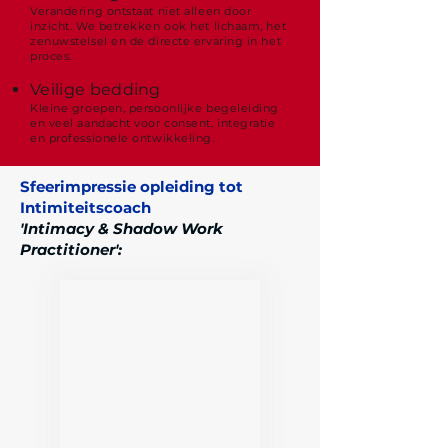
Verandering ontstaat niet alleen door
inzicht. We betrekken ook het lichaam, het
zenuwstelsel en de directe ervaring in het
proces.
Veilige bedding
Kleine groepen, persoonlijke begeleiding
en veel aandacht voor consent, integratie
en professionele ontwikkeling.
Sfeerimpressie opleiding tot
Intimiteitscoach
'Intimacy & Shadow Work
Practitioner':