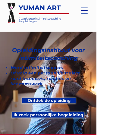
Jungiaanse
intimiteitscoaching
& opleidingen
Opleidingsinstituut voor
intimiteitscoaching
Word intimiteitscoach.
Of volg een persoonlijk traject
rond intimiteit, relaties en
lichaamswerk.
Ontdek de opleiding
Ik zoek persoonlijke begeleiding