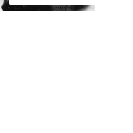
te komen. Ik heb gelachen, geluid,
geschreeuwd. Ik voel mij herboren, ik ben
weer in contact met mijzelf, ervaar weer
plezier in het leven. Woorden te kort om
de dankbaarheid die ik voel te
omschrijven. Een week bij Rosemarijn is
het mooiste cadeau wat je jezelf kunt
geven.
A.
Ik heb een fantastische ervaring gehad met
Sanne. Ik voelde me helemaal ontspannen
en veilig bij haar. Ze wist precies wat ze
moest doen en het was geweldig. Ik voel
de nawerking van onze sessie nog steeds.
Ik ben heel dankbaar dat ik haar op mijn
pad heb ontmoet.
A.
Gun jezelf deze week! Ik herken veel van
de prachtige reviews die hier al gegeven
zijn. Wat mij naast het energetisch werk
ook raakte waren de verhalende elementen
zoals archetypen, schaduwwerk en
mythen. Rosemarijn kan hier ontzettend
boeiend over vertellen en het komt binnen