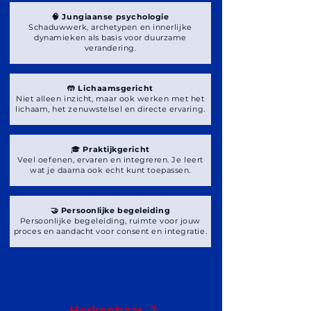
🧠 Jungiaanse psychologie
Schaduwwerk, archetypen en innerlijke
dynamieken als basis voor duurzame
verandering.
🤲 Lichaamsgericht
Niet alleen inzicht, maar ook werken met het
lichaam, het zenuwstelsel en directe ervaring.
🎓
Praktijkgericht
​Veel oefenen, ervaren en integreren. Je leert
wat je daarna ook echt kunt toepassen.
🤝 Persoonlijke begeleiding
Persoonlijke begeleiding, ruimte voor jouw
proces en aandacht voor consent en integratie.
Herkenbaar...?