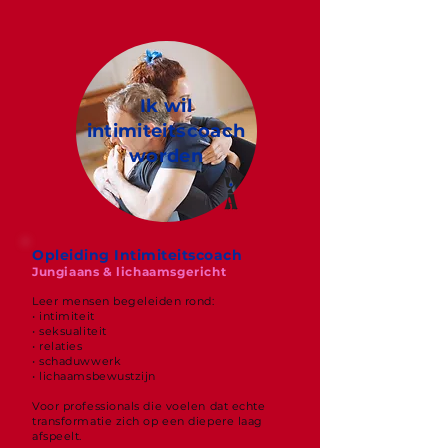
Ik wil
intimiteitscoach
worden
Opleiding Intimiteitscoach
Jungiaans & lichaamsgericht
Leer mensen begeleiden rond:
• intimiteit
• seksualiteit
• relaties
• schaduwwerk
• lichaamsbewustzijn
Voor professionals die voelen dat echte
transformatie zich op een diepere laag
afspeelt.