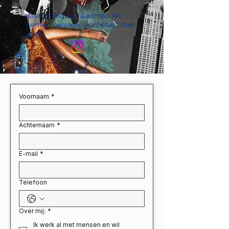
Laat je gegevens achter. We
nemen persoonlijk contact met
je op.
Voornaam
*
Achternaam
*
E-mail
*
Telefoon
Over mij:
*
Ik werk al met mensen en wil