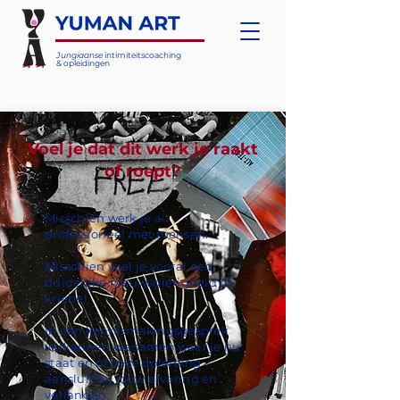
Jungiaanse
intimiteitscoaching
& opleidingen
Voel je dat dit werk je raakt
of roept?
Misschien werk je al
professioneel met mensen.
Misschien voel je vooral een
duidelijke nieuwsgierigheid of
kriebel.
In een kennismakingsgesprek
verkennen we samen waar je nu
staat en of onze opleiding
aansluit bij jouw ervaring en
verlangen.